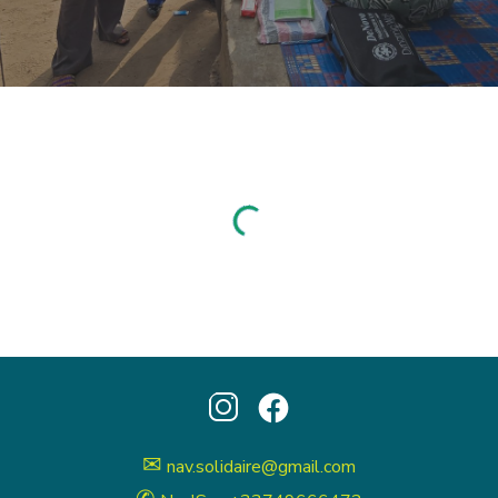
✉
nav.solidaire@gmail.com